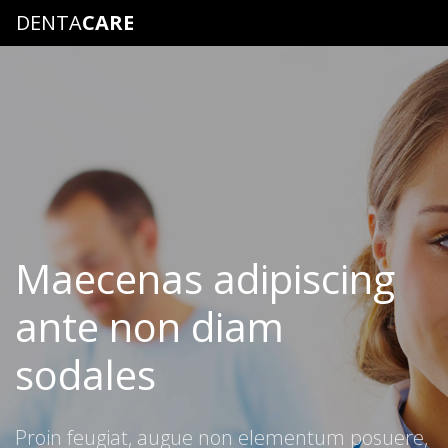
DENTA
CARE
Maecenas adipiscing
ante non diam
sodales
Proin feugiat, augue non elementum posuere,